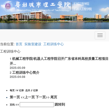
Toggl
navig
当前位置:
首页
实验室建设
工程训练中心
工程训练中心
机械工程学院/机器人工程学院召开广东省本科高校质量工程项目
1
开...
2025-05-09
工程训练中心简介
2
2025-04-08
每页
14
记录
总共
2
记录
第一页
<<上一页
下一页>>
尾页
跳转到
页码
1
/
1