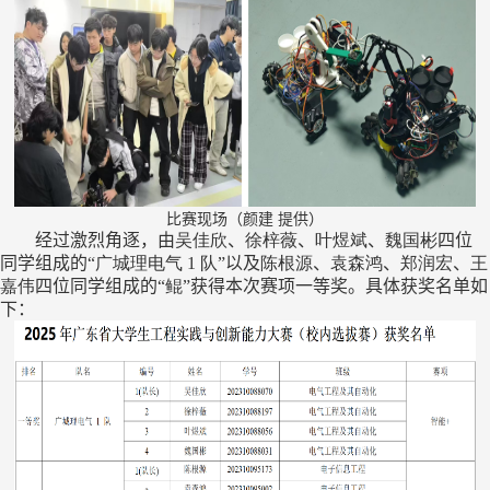
比赛现场（颜建 提供）
经过激烈角逐，由
吴佳欣
、
徐梓薇
、
叶煜斌
、
魏国彬
四位
同学组成的“
广城理电气
1
队
”以及
陈根源
、
袁森鸿
、
郑润宏
、
王
嘉伟
四位同学组成的“
鲲
”获得本次赛项一等奖。具体获奖名单如
下：