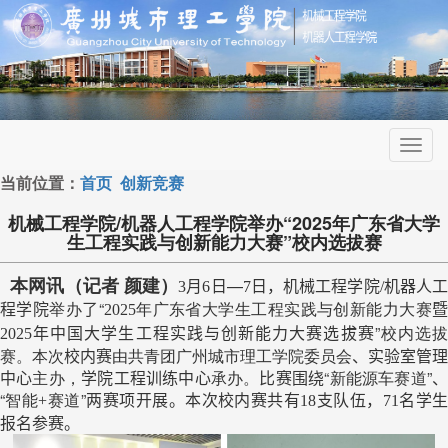
Toggl
navig
当前位置：
首页
创新竞赛
机械工程学院/机器人工程学院举办“2025年广东省大学
生工程实践与创新能力大赛”校内选拔赛
本网讯（记者 颜建）
月
日—
日，机械工程学院
机器人
3
6
7
/
程学院
举办
了“
年广东省大学生工程实践与创新能力大赛
202
5
年中国大学生工程实践与创新能力大赛选拔赛”
校内选
2025
赛。本次
校内赛
由共青团广州城市理工学院委员会
、
实验室管理
中心
主办，
学院工程训练中心
承办。
比赛围绕“
新能源车赛道
”
“
智能
赛道
”两赛项开展。本次校内赛共有
支队伍，
名学
+
18
71
报名参赛。