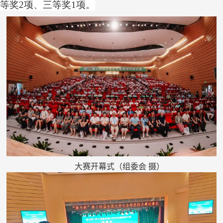
等奖
2项、三等奖1项。
大赛开幕式
（
组委会 摄
）