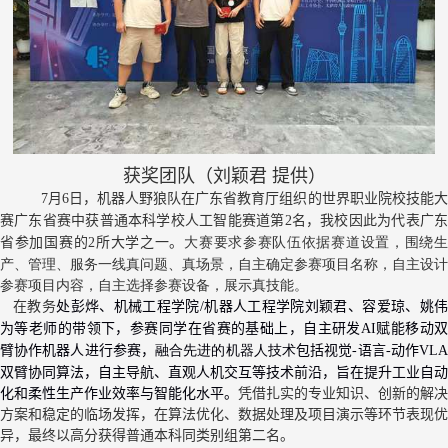
获奖团队（刘颖君 提供）
月
日，机器人野狼队在广东省教育厅组织的世界职业院校技能
7
6
赛广东省赛中获
普通本科学校
人工智能赛道第
名，我校因此为代表广
2
省参加国赛的
所大学之一。
大赛要求参赛队伍依据赛道设置，围绕
2
产、管理、服务一线真问题、真场景，自主确定参赛项目名称，自主设计
参赛项目内容，自主选择参赛设备，展示真技能。
在教务
处彭烨
、
机械工程学院
机器人工程学院
刘颖君、容爱琼、
姚
/
为等
老师的带领下
，参赛同学在省赛的基础上，自主研发
赋能移动
AI
臂协作机器人进行参赛，
融合先进的机器人技术
包括视觉
语言
动作
-
-
VL
双臂协同算法，自主导航、直观人机交互等技术前沿，旨在提升工业自动
化和柔性生产作业效率与智能化水平。
凭借扎实的专业知识、创新的解决
方案和稳定的临场发挥，在算法优化、数据处理及项目演示等环节表现优
异，最终以高分获得普通本科
同类别组
第二名。