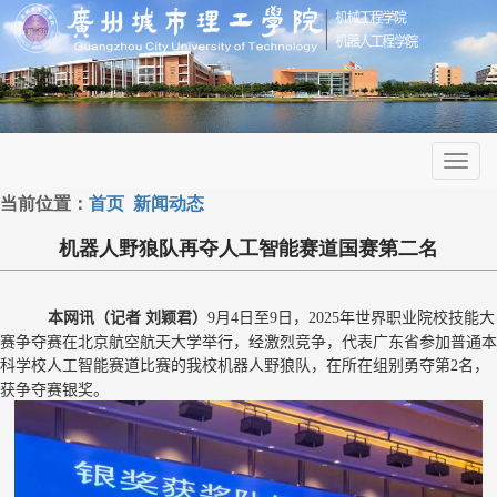
Toggl
navig
当前位置：
首页
新闻动态
机器人野狼队再夺人工智能赛道国赛第二名
本网讯（记者 刘颖君）
月
日至
日，
年世界职业院校技能大
9
4
9
2025
赛争夺赛在北京航空航天大学举行，经激烈竞争，代表广东省参加
普通本
科学校
人工智能赛道比赛的我校机器人野狼队，在所在组别勇夺第
名，
2
获争夺赛银奖。