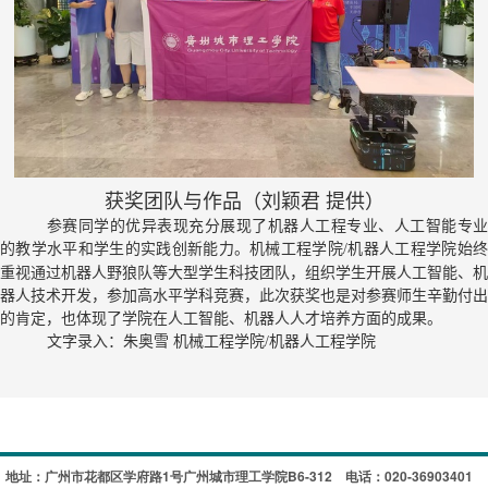
获奖团队与作品（刘颖君 提供）
参赛同学的优异表现
充分展现了
机器人工程专业、
人工智能
专
的教学水平和学生的实践创新能力。
机械工程学院
机器人工程学院
始
/
重视
通过机器人野狼队等大型学生科技团队，组织
学生
开展人工智能、机
器人技术开发，
参
加
高水平学科竞赛，此次获奖
也
是对参赛师生辛勤付出
的肯定，
也体现了学院在
人工智能、
机器人
人才培养方面的成果。
文字录入：朱奥雪 机械工程学院
机器人工程学院
/
地址：广州市花都区学府路1号广州城市理工学院B6-312
电话：020-36903401