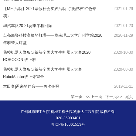
【ME·活动】2021寒假社会实践活动（“挑战杯”红色专
2021-01-29
项）
华汽车队20-21赛季半程回顾
2021-01-23
点亮攀登科技高峰的灯塔——华南理工大学广州学院2020
2020-11-29
年攀登大讲堂
我校机器人野狼队斩获全国大学生机器人大赛2020
2020-10-30
ROBOCON 线上赛...
我校机器人野狼队斩获全国大学生机器人大赛
2020-08-30
RoboMaster线上评审全...
本田赛|迟来的佳音——再次夺冠
2019-11-11
第一页
<<上一页
下一页>>
尾页
广州城市理工学院 机械工程学院/机器人工程学院 版权所有|
020-36903401
粤ICP备16061513号